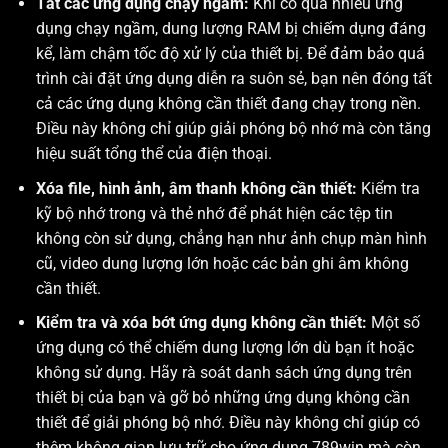
Tắt các ứng dụng chạy ngầm:
Khi có quá nhiều ứng
dụng chạy ngầm, dung lượng RAM bị chiếm dụng đáng
kể, làm chậm tốc độ xử lý của thiết bị. Để đảm bảo quá
trình cài đặt ứng dụng diễn ra suôn sẻ, bạn nên đóng tất
cả các ứng dụng không cần thiết đang chạy trong nền.
Điều này không chỉ giúp giải phóng bộ nhớ mà còn tăng
hiệu suất tổng thể của điện thoại.
Xóa file, hình ảnh, âm thanh không cần thiết:
Kiểm tra
kỹ bộ nhớ trong và thẻ nhớ để phát hiện các tệp tin
không còn sử dụng, chẳng hạn như ảnh chụp màn hình
cũ, video dung lượng lớn hoặc các bản ghi âm không
cần thiết.
Kiểm tra và xóa bớt ứng dụng không cần thiết:
Một số
ứng dụng có thể chiếm dung lượng lớn dù bạn ít hoặc
không sử dụng. Hãy rà soát danh sách ứng dụng trên
thiết bị của bạn và gỡ bỏ những ứng dụng không cần
thiết để giải phóng bộ nhớ. Điều này không chỉ giúp có
thêm không gian lưu trữ cho ứng dụng 789win mà còn