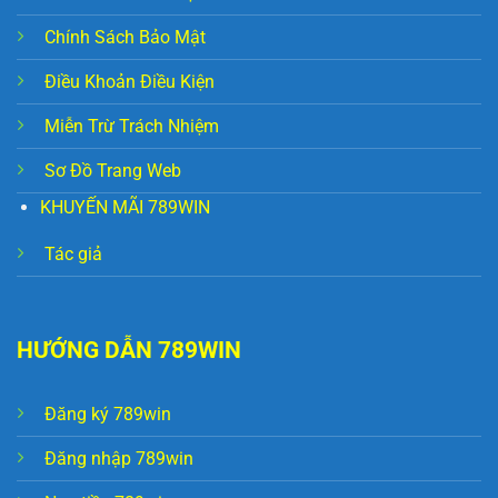
Chính Sách Bảo Mật
Điều Khoản Điều Kiện
Miễn Trừ Trách Nhiệm
Sơ Đồ Trang Web
KHUYẾN MÃI 789WIN
Tác giả
HƯỚNG DẪN 789WIN
Đăng ký 789win
Đăng nhập 789win