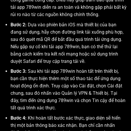
tải app 789win diễn ra an toàn và không gặp phải bất kỳ
rủi ro nào từ các nguồn không chính thống.
Bước 2:
Dựa vào phiên bản iOS mà thiết bị của bạn
đang sử dụng, hãy chọn đường link tải xuống phù hợp,
sau đó quét mã QR để bắt đầu quá trình tải ứng dụng.
Nếu gặp sự cố khi tải app 789win, bạn có thể thử lại
bằng cách kiểm tra kết nối mạng hoặc sử dụng trình
duyệt Safari để truy cập trang tải về.
Bước 3:
Sau khi tải app 789win hoàn tất trên thiết bị,
bạn cần thực hiện thêm một số thao tác để ứng dụng
hoạt động ổn định. Truy cập vào Cài đặt, chọn Cài đặt
chung, sau đó nhấn vào Quản lý VPN & Thiết bị. Tại
đây, tìm đến ứng dụng 789win và chọn Tin cậy để hoàn
tất quá trình xác thực.
Bước 4:
Khi hoàn tất bước xác thực, giao diện sẽ hiển
thị một bản thông báo xác nhận. Bạn chỉ cần nhấn