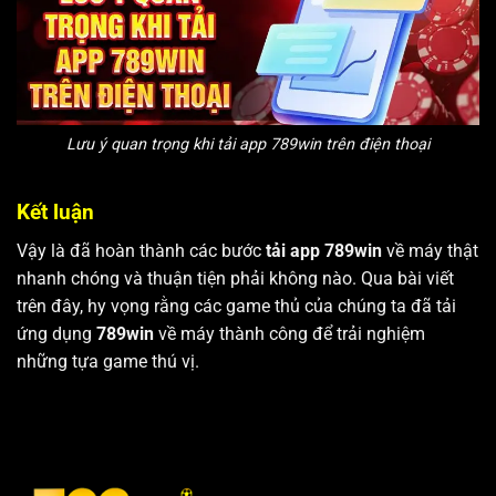
Lưu ý quan trọng khi tải app 789win trên điện thoại
Kết luận
Vậy là đã hoàn thành các bước
tải app 789win
về máy thật
nhanh chóng và thuận tiện phải không nào. Qua bài viết
trên đây, hy vọng rằng các game thủ của chúng ta đã tải
ứng dụng
789win
về máy thành công để trải nghiệm
những tựa game thú vị.