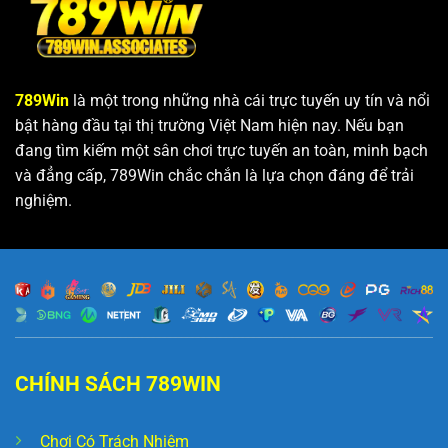
789Win
là một trong những nhà cái trực tuyến uy tín và nổi
bật hàng đầu tại thị trường Việt Nam hiện nay. Nếu bạn
đang tìm kiếm một sân chơi trực tuyến an toàn, minh bạch
và đẳng cấp, 789Win chắc chắn là lựa chọn đáng để trải
nghiệm.
CHÍNH SÁCH 789WIN
Chơi Có Trách Nhiệm