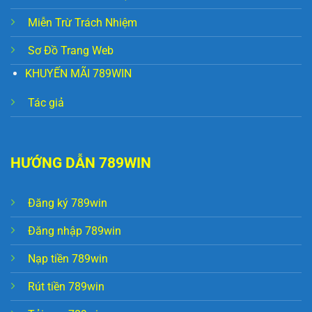
Miễn Trừ Trách Nhiệm
Sơ Đồ Trang Web
KHUYẾN MÃI 789WIN
Cách Đọc Bảng Cá Độ Bóng Đá 789WIN – Chuẩn Nhất Dễ Hiểu
Tháng 6 23, 2025
Tác giả
HƯỚNG DẪN 789WIN
Đăng ký 789win
Đăng nhập 789win
Nạp tiền 789win
Rút tiền 789win
789WIN Cập Nhập Tính Năng Mới – Trải Nghiệm Game Cực Đã
Tháng 6 28, 2025