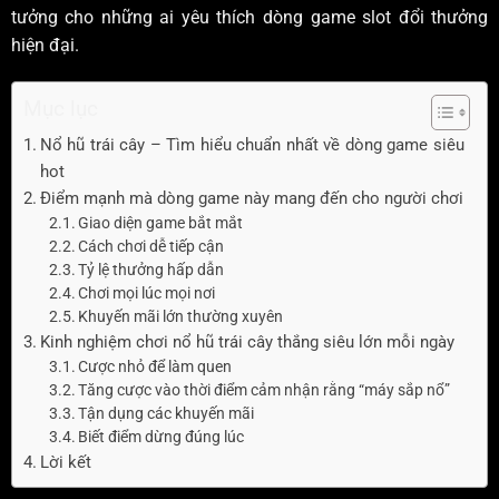
tưởng cho những ai yêu thích dòng game slot đổi thưởng
hiện đại.
Mục lục
Nổ hũ trái cây – Tìm hiểu chuẩn nhất về dòng game siêu
hot
Điểm mạnh mà dòng game này mang đến cho người chơi
Giao diện game bắt mắt
Cách chơi dễ tiếp cận
Tỷ lệ thưởng hấp dẫn
Chơi mọi lúc mọi nơi
Khuyến mãi lớn thường xuyên
Kinh nghiệm chơi nổ hũ trái cây thắng siêu lớn mỗi ngày
Cược nhỏ để làm quen
Tăng cược vào thời điểm cảm nhận rằng “máy sắp nổ”
Tận dụng các khuyến mãi
Biết điểm dừng đúng lúc
Lời kết