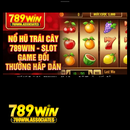
Nổ Hũ Trái Cây 789WIN – Slot Game Đổi Thưởng Hấp Dẫn
Tháng 6 20, 2025
Kèo Chẵn Lẻ Là Gì? Hướng Dẫn Chơi Chuẩn Xác Trên 789WIN
Tháng 6 20, 2025