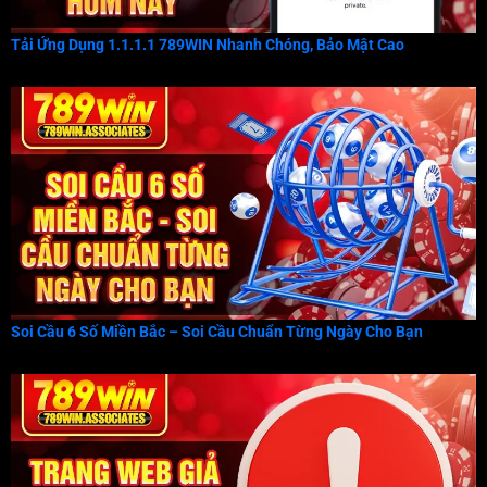
Tải Ứng Dụng 1.1.1.1 789WIN Nhanh Chóng, Bảo Mật Cao
Roulettle 3D 789WIN – Cực Đỉnh Với Giao Diện Sống Động
Tháng 6 21, 2025
Soi Cầu 6 Số Miền Bắc – Soi Cầu Chuẩn Từng Ngày Cho Bạn
Bóng Đá Ảo Là Gì – Trò Chơi Giải Trí Cực Hot Tại 789WIN