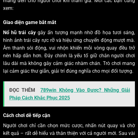
mang đến cho người chơi khi tham gia. Mời các bạn cùng
xem:
Giao diện game bắt mắt
Nổ hũ trái cây
gây ấn tượng mạnh nhờ đồ họa tươi sáng,
hình ảnh trái cây rực rỡ và hiệu ứng chuyển động mượt mà.
Âm thanh sôi động, vui nhộn khiến mỗi vòng quay đều trở
nên hấp dẫn hơn. Đây chính là yếu tố giữ chân người chơi
lâu dài mà không gây cảm giác nhàm chán. Trò chơi mang
lại cảm giác thư giãn, giải trí đúng nghĩa cho mọi đối tượng.
ĐỌC THÊM
789win Không Vào Được? Những Giải
Pháp Cách Khắc Phục 2025
Cách chơi dễ tiếp cận
Người chơi chỉ cần chọn mức cược, nhấn nút quay và chờ
kết quả – rất dễ hiểu và thân thiện với cả người mới. Sau vài