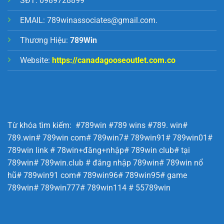
SĐT: 0989728899
Tháng 6 24, 2025
EMAIL:
789winassociates@gmail.com
.
Thương Hiệu:
789Win
Website:
https://canadagooseoutlet.com.co
Từ khóa tìm kiếm: #789win #789 wins #789. win#
789.win# 789win com# 789win7# 789win91# 789win01#
Tải Ứng Dụng 1.1.1.1 789WIN Nhanh Chóng, Bảo Mật Cao
789win link # 78win+đăng+nhập# 789win club# tại
Tháng 6 25, 2025
789win# 789win.club # đăng nhập 789win# 789win nổ
hũ# 789win91 com# 789win96# 789win95# game
Xì Dách Online 789WIN – Trải Nghiệm Đánh Bài Đỉnh Cao
789win# 789win777# 789win114 # 55789win
Tháng 6 21, 2025