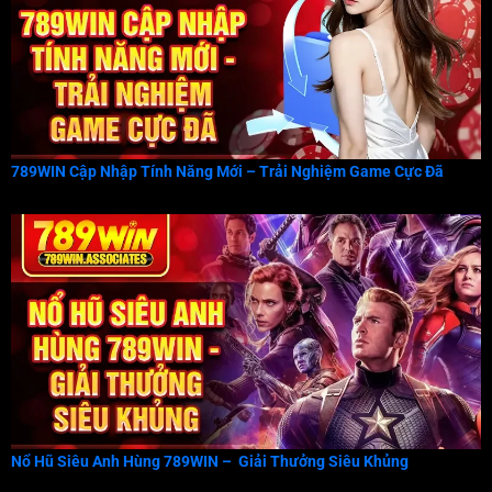
789WIN Cập Nhập Tính Năng Mới – Trải Nghiệm Game Cực Đã
Nổ Hũ Siêu Anh Hùng 789WIN – Giải Thưởng Siêu Khủng