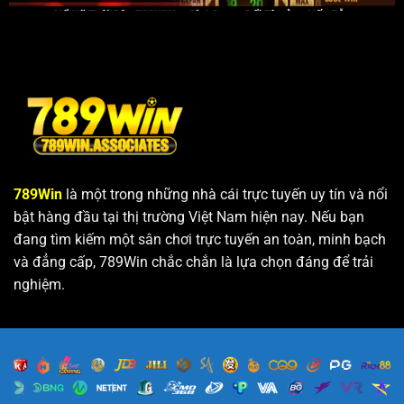
Kèo Chẵn Lẻ Là Gì? Hướng Dẫn Chơi Chuẩn Xác Trên 789WIN
Tháng 6 20, 2025
789Win
là một trong những nhà cái trực tuyến uy tín và nổi
bật hàng đầu tại thị trường Việt Nam hiện nay. Nếu bạn
đang tìm kiếm một sân chơi trực tuyến an toàn, minh bạch
và đẳng cấp, 789Win chắc chắn là lựa chọn đáng để trải
nghiệm.