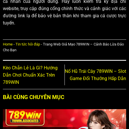
cá nhân của người dùng. Hãy luôn kiểm tra kỹ địa chỉ
website, truy cập đúng cổng chính thức và cảnh giác với các
đường link lạ để bảo vệ bản thân khi tham gia cá cược trực
tuyến.
Home
-
Tin tức hỏi đáp
-
Trang Web Giả Mạo 789WIN – Cảnh Báo Lừa Đảo
Cho Bạn
Kèo Chẵn Lẻ Là Gì? Hướng
Nổ Hũ Trái Cây 789WIN – Slot
Dẫn Chơi Chuẩn Xác Trên
Game Đổi Thưởng Hấp Dẫn
789WIN
BÀI CÙNG CHUYÊN MỤC