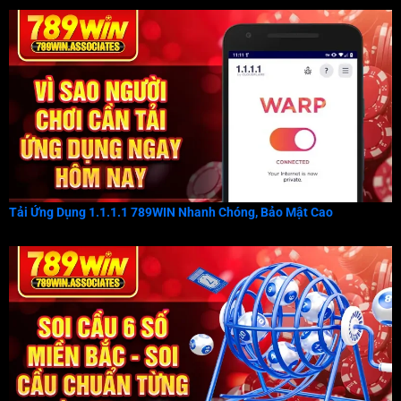
Tải Ứng Dụng 1.1.1.1 789WIN Nhanh Chóng, Bảo Mật Cao
Roulettle 3D 789WIN – Cực Đỉnh Với Giao Diện Sống Động
Tháng 6 21, 2025