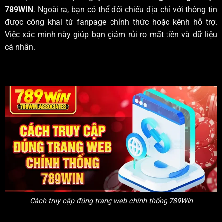
789WIN
. Ngoài ra, bạn có thể đối chiếu địa chỉ với thông tin
được công khai từ fanpage chính thức hoặc kênh hỗ trợ.
Việc xác minh này giúp bạn giảm rủi ro mất tiền và dữ liệu
cá nhân.
Cách truy cập đúng trang web chính thống 789Win