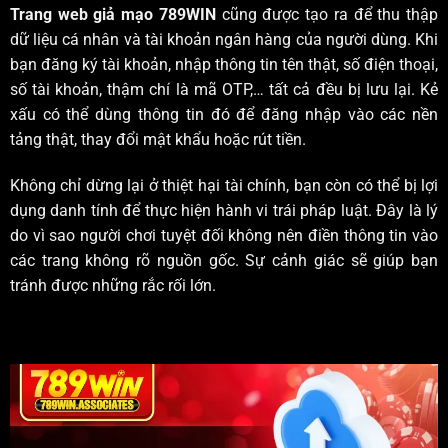
Trang web giả mạo 789WIN
cũng được tạo ra để thu thập
dữ liệu cá nhân và tài khoản ngân hàng của người dùng. Khi
bạn đăng ký tài khoản, nhập thông tin tên thật, số điện thoại,
số tài khoản, thậm chí là mã OTP,… tất cả đều bị lưu lại. Kẻ
xấu có thể dùng thông tin đó để đăng nhập vào các nền
tảng thật, thay đổi mật khẩu hoặc rút tiền.
Không chỉ dừng lại ở thiệt hại tài chính, bạn còn có thể bị lợi
dụng danh tính để thực hiện hành vi trái pháp luật. Đây là lý
do vì sao người chơi tuyệt đối không nên điền thông tin vào
các trang không rõ nguồn gốc. Sự cảnh giác sẽ giúp bạn
tránh được những rắc rối lớn.