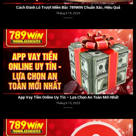
App Vay Tiền Online Uy Tín – Lựa Chọn An Toàn Mới Nhất
Tháng 6 15, 2025