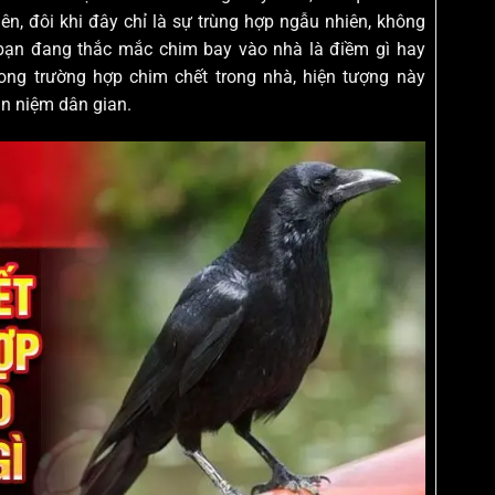
iên, đôi khi đây chỉ là sự trùng hợp ngẫu nhiên, không
 bạn đang thắc mắc chim bay vào nhà là điềm gì hay
rong trường hợp chim chết trong nhà, hiện tượng này
n niệm dân gian.
Soi 