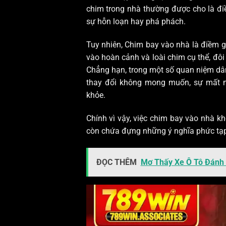
chim trong nhà thường được cho là đi
sự hỗn loạn hay phá phách.
Tuy nhiên, Chim bay vào nhà là điềm g
vào hoàn cảnh và loài chim cụ thể, đô
Chẳng hạn, trong một số quan niệm dân
thay đổi không mong muốn, sự mất má
khỏe.
Chính vì vậy, việc chim bay vào nhà k
còn chứa đựng những ý nghĩa phức tạp
ĐỌC THÊM
Mơ Thấy Xe Ô Tô Đánh C