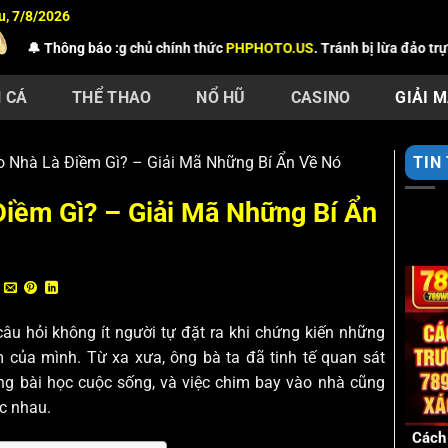
u, 7/8/2026
Xổ
rang chủ chính thức
🔔 Thông báo :
PHPHOTO.US
. Tránh bị lừa đảo trực tuyến, vui lò
 CÁ
THỂ THAO
NỔ HŨ
CASINO
GIẢI 
 Nhà Là Điềm Gì? – Giải Mã Những Bí Ẩn Về Nó
TIN
iềm Gì? – Giải Mã Những Bí Ẩn
Cách
câu hỏi không ít người tự đặt ra khi chứng kiến những
của mình. Từ xa xưa, ông bà ta đã tinh tế quan sát
ững bài học cuộc sống, và việc chim bay vào nhà cũng
ác nhau.