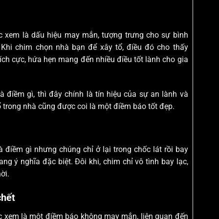
 xem là dấu hiệu may mắn, tượng trưng cho sự bình
Khi chim chọn nhà bạn để xây tổ, điều đó cho thấy
Cá
ích cực, hứa hẹn mang đến nhiều điều tốt lành cho gia
điềm gì, thì đây chính là tín hiệu của sự an lành và
 trong nhà cũng được coi là một điềm báo tốt đẹp.
điềm gì nhưng chúng chỉ ở lại trong chốc lát rồi bay
ng ý nghĩa đặc biệt. Đôi khi, chim chỉ vô tình bay lạc,
ời.
78
chết
c xem là một điềm báo không may mắn, liên quan đến