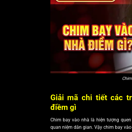
Chim
Giải mã chi tiết các 
điềm gì
Chim bay vào nhà là hiện tượng quen 
quan niệm dân gian. Vậy chim bay vào 