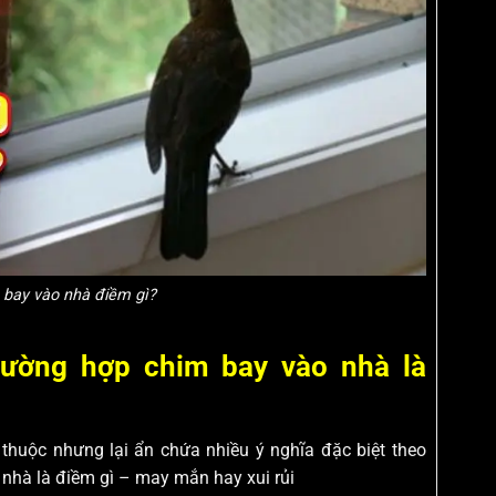
Kèo C
 bay vào nhà điềm gì?
Nổ H
trường hợp chim bay vào nhà là
thuộc nhưng lại ẩn chứa nhiều ý nghĩa đặc biệt theo
nhà là điềm gì – may mắn hay xui rủi