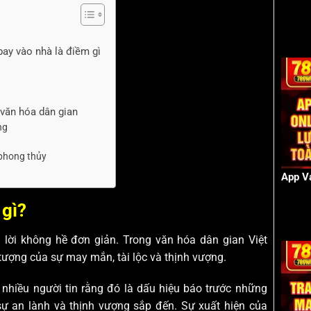
bay vào nhà là điềm gì
App Va
 văn hóa dân gian
ng
y
phong thủy
gì?
 lời không hề đơn giản. Trong văn hóa dân gian Việt
tượng của sự may mắn, tài lộc và thịnh vượng.
Tran
 nhiều người tin rằng đó là dấu hiệu báo trước những
 sự an lành và thịnh vượng sắp đến. Sự xuất hiện của