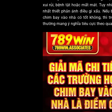
xui rủi, bệnh tật hoặc mất mát. Tuy nh
nhất thiết phản ánh điều gì xấu. Nếu
chim bay vào nhà có tốt không, thì t
thường mang ý nghĩa tiêu cực theo qua