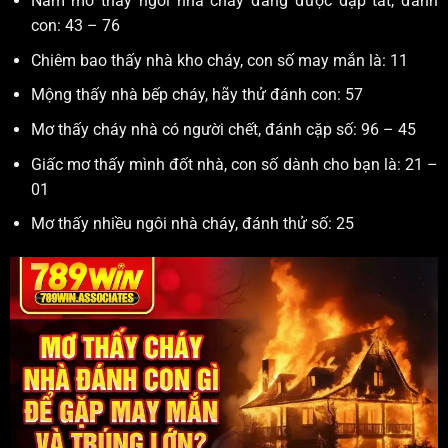
Nằm mơ thấy ngôi nhà cháy đang được dập tắt, đánh
con: 43 – 76
Chiêm bao thấy nhà kho cháy, con số may mắn là: 11
Mộng thấy nhà bếp cháy, hãy thử đánh con: 57
Mơ thấy cháy nhà có người chết, đánh cặp số: 96 – 45
Giấc mơ thấy mình đốt nhà, con số dành cho bạn là: 21 –
01
Mơ thấy nhiều ngôi nhà cháy, đánh thử số: 25