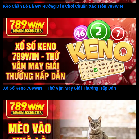
Kèo Chẵn Lẻ Là Gì? Hướng Dẫn Chơi Chuẩn Xác Trên 789WIN
Bóng Đá Ảo Là Gì – Trò Chơi Giải Trí Cực Hot Tại 789WIN
Tháng 6 17, 2025
Xổ Số Keno 789WIN – Thử Vận May Giải Thưởng Hấp Dẫn