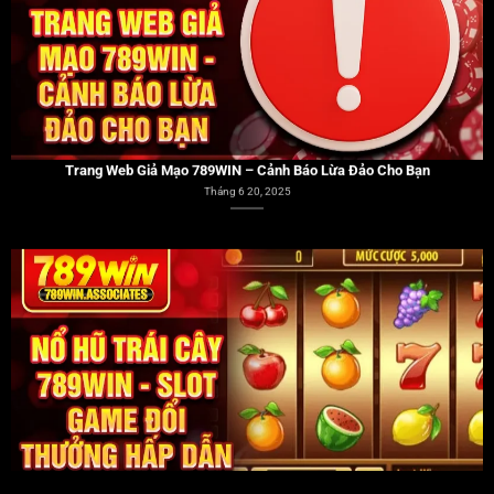
Trang Web Giả Mạo 789WIN – Cảnh Báo Lừa Đảo Cho Bạn
Tháng 6 20, 2025
Nổ Hũ Trái Cây 789WIN – Slot Game Đổi Thưởng Hấp Dẫn
Tháng 6 20, 2025