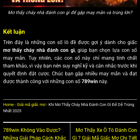
Mơ thấy cháy nhà đánh con gì để gặp may mắn và trúng lớn?
Kết luận
Trên đây là những con số lô đề được gợi ý dành cho giấc
mơ thấy cháy nhà đánh con gì
, giúp bạn chọn lựa con số
may mắn. Tuy nhiên, các con số này chỉ mang tính chất
tham khảo, vì vậy bạn nên suy nghĩ kỹ và cân nhắc trước khi
quyết định đặt cược. Chúc bạn gặp nhiều may mắn và đạt
được thành công với những con số
789win
này.
Home
-
Giải mã giấc mơ
-
Khi Mơ Thấy Cháy Nhà Đánh Con Gì Để Dễ Trúng
Nhất 2025
789win Không Vào Được?
Mơ Thấy Xe Ô Tô Đánh Con
Những Giải Pháp Cách Khắc
Gì ? Giải Mã Giấc Mơ Chi Tiết