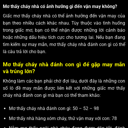
Mơ thấy cháy nhà có ảnh hưởng gì đến vận may không?
Giấc mơ thấy cháy nhà có thể ảnh hưởng đến vận may của
bạn theo nhiều cách khác nhau. Tùy thuộc vào tình huống
trong giấc mơ, bạn có thể nhận được những lời cảnh báo
hoặc những dấu hiệu tích cực cho tương lai. Nếu bạn đang
tìm kiếm sự may mắn, mơ thấy cháy nhà đánh con gì có thể
là câu trả lời cho bạn.
Mơ thấy cháy nhà đánh con gì để gặp may mắn
và trúng lớn?
Không làm các bạn phải chờ đợi lâu, dưới đây là những con
số lô đề may mắn được liên kết với những giấc mơ thấy
cháy nhà đánh con gì mà bạn có thể tham khảo:
Mơ thấy cháy nhà đánh con gì: 50 – 52 – 98
Mơ thấy nhà hàng xóm cháy, thử vận may với con: 78