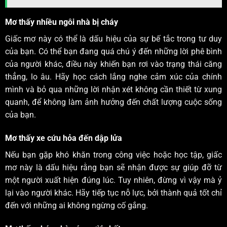
Mơ thấy nhiều ngôi nhà bị cháy
Giấc mơ này có thể là dấu hiệu của sự bế tắc trong tư duy
của bạn. Có thể bạn đang quá chú ý đến những lời phê bình
của người khác, điều này khiến bạn rơi vào trạng thái căng
thẳng, lo âu. Hãy học cách lắng nghe cảm xúc của chính
mình và bỏ qua những lời nhận xét không cần thiết từ xung
quanh, để không làm ảnh hưởng đến chất lượng cuộc sống
của bạn.
Mơ thấy xe cứu hỏa đến dập lửa
Nếu bạn gặp khó khăn trong công việc hoặc học tập, giấc
mơ này là dấu hiệu rằng bạn sẽ nhận được sự giúp đỡ từ
một người xuất hiện đúng lúc. Tuy nhiên, đừng vì vậy mà ỷ
lại vào người khác. Hãy tiếp tục nỗ lực, bởi thành quả tốt chỉ
đến với những ai không ngừng cố gắng.