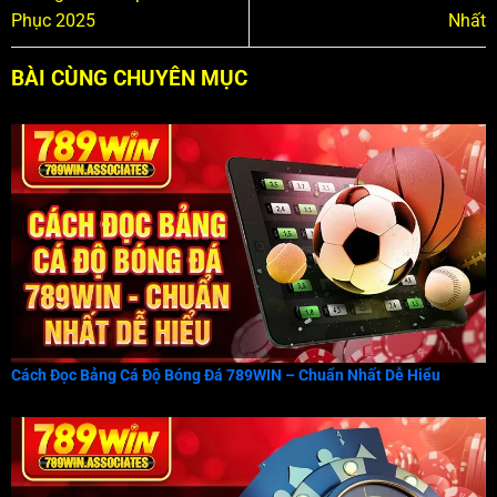
Phục 2025
Nhất
BÀI CÙNG CHUYÊN MỤC
Cách Đọc Bảng Cá Độ Bóng Đá 789WIN – Chuẩn Nhất Dễ Hiểu