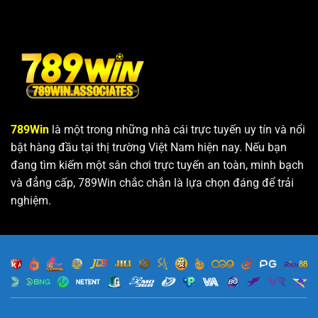
Kèo Chẵn Lẻ Là Gì? Hướng Dẫn Chơi Chuẩn Xác Trên 789WIN
789Win
là một trong những nhà cái trực tuyến uy tín và nổi
Tháng 6 20, 2025
bật hàng đầu tại thị trường Việt Nam hiện nay. Nếu bạn
đang tìm kiếm một sân chơi trực tuyến an toàn, minh bạch
và đẳng cấp, 789Win chắc chắn là lựa chọn đáng để trải
nghiệm.